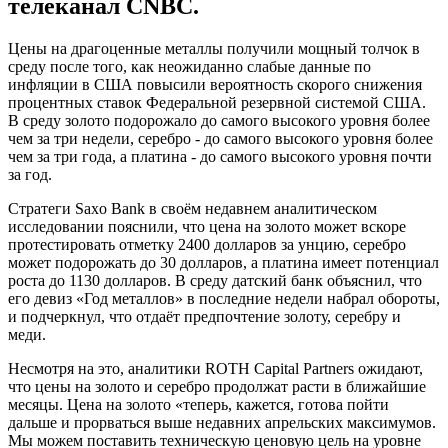
телеканал CNBC.
Цены на драгоценные металлы получили мощный толчок в
среду после того, как неожиданно слабые данные по
инфляции в США повысили вероятность скорого снижения
процентных ставок Федеральной резервной системой США.
В среду золото подорожало до самого высокого уровня более
чем за три недели, серебро - до самого высокого уровня более
чем за три года, а платина - до самого высокого уровня почти
за год.
Стратеги Saxo Bank в своём недавнем аналитическом
исследовании пояснили, что цена на золото может вскоре
протестировать отметку 2400 долларов за унцию, серебро
может подорожать до 30 долларов, а платина имеет потенциал
роста до 1130 долларов. В среду датский банк объяснил, что
его девиз «Год металлов» в последние недели набрал обороты,
и подчеркнул, что отдаёт предпочтение золоту, серебру и
меди.
Несмотря на это, аналитики ROTH Capital Partners ожидают,
что цены на золото и серебро продолжат расти в ближайшие
месяцы. Цена на золото «теперь, кажется, готова пойти
дальше и прорваться выше недавних апрельских максимумов.
Мы можем поставить техническую ценовую цель на уровне