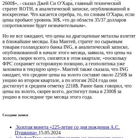
2600$», - сказал Джей Си О'Хара, главный технический
стратег ROTH, в аналитической записке, опубликованной в
воскресенье. Что касается серебра, то, по словам О'Хары, если
цены пробьют уровень 30$, «то до области 35/37 долларов
сопротивление будет незначительным».
Но не все ожидают, что цены на драгоценные металлы взлетят
в ближайшие месяцы. Ева Мантей, стратег по сырьевым
товарам голландского банка ING, в аналитической записке,
опубликованной в начале этого месяца, заявила, что цены на
золото, скорее всего, снизятся в этом квартале, «поскольку
ФРС сохраняет осторожную позицию, а геополитика уже
заложена в текущую цену». Мантей также сказала, что ING
ожидает, что средние цены на золото составят около 2250$ за
унцию во втором квартале, а по итогам 2024 года они
достигнут в среднем отметку 2218$. Ранее банк говорил, что
цены на золото, скорее всего, достигнут пика в 2300$ за
унцию в последние три месяца этого года.
Соседние записи
Золотая монета «225-летие со дня рождения А.С.
Пушкина»
15.05.2024