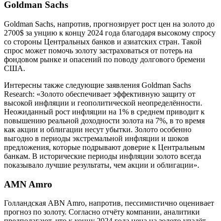
Goldman Sachs
Goldman Sachs, напротив, прогнозирует рост цен на золото до
2700$ за унцию к концу 2024 года благодаря высокому спросу
со стороны Центральных банков и азиатских стран. Такой
спрос может помочь золоту застраховаться от потерь на
фондовом рынке и опасений по поводу долгового бремени
США.
Интересны также следующие заявления Goldman Sachs
Research: «Золото обеспечивает эффективную защиту от
высокой инфляции и геополитической неопределённости.
Неожиданный рост инфляции на 1% в среднем приводит к
повышению реальной доходности золота на 7%, в то время
как акции и облигации несут убытки. Золото особенно
выгодно в периоды экстремальной инфляции и шоков
предложения, которые подрывают доверие к Центральным
банкам. В исторические периоды инфляции золото всегда
показывало лучшие результаты, чем акции и облигации».
AMN Amro
Голландская ABN Amro, напротив, пессимистично оценивает
прогноз по золоту. Согласно отчёту компании, аналитики
предполагают, что к концу 2024 года цена на золото упадёт