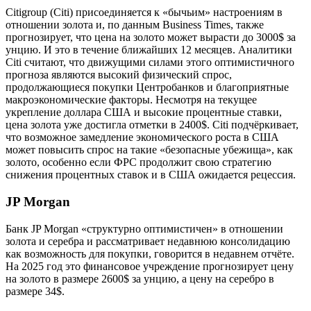
Citigroup (Citi) присоединяется к «бычьим» настроениям в
отношении золота и, по данным Business Times, также
прогнозирует, что цена на золото может вырасти до 3000$ за
унцию. И это в течение ближайших 12 месяцев. Аналитики
Citi считают, что движущими силами этого оптимистичного
прогноза являются высокий физический спрос,
продолжающиеся покупки Центробанков и благоприятные
макроэкономические факторы. Несмотря на текущее
укрепление доллара США и высокие процентные ставки,
цена золота уже достигла отметки в 2400$. Citi подчёркивает,
что возможное замедление экономического роста в США
может повысить спрос на такие «безопасные убежища», как
золото, особенно если ФРС продолжит свою стратегию
снижения процентных ставок и в США ожидается рецессия.
JP Morgan
Банк JP Morgan «структурно оптимистичен» в отношении
золота и серебра и рассматривает недавнюю консолидацию
как возможность для покупки, говорится в недавнем отчёте.
На 2025 год это финансовое учреждение прогнозирует цену
на золото в размере 2600$ за унцию, а цену на серебро в
размере 34$.