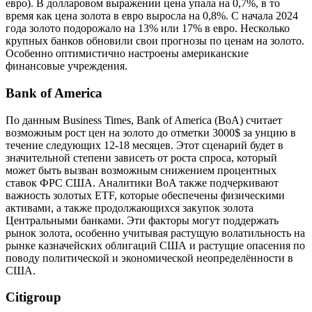
евро). В долларовом выражении цена упала на 0,7%, в то
время как цена золота в евро выросла на 0,8%. С начала 2024
года золото подорожало на 13% или 17% в евро. Несколько
крупных банков обновили свои прогнозы по ценам на золото.
Особенно оптимистично настроены американские
финансовые учреждения.
Bank of America
По данным Business Times, Bank of America (BoA) считает
возможным рост цен на золото до отметки 3000$ за унцию в
течение следующих 12-18 месяцев. Этот сценарий будет в
значительной степени зависеть от роста спроса, который
может быть вызван возможным снижением процентных
ставок ФРС США. Аналитики BoA также подчеркивают
важность золотых ETF, которые обеспечены физическими
активами, а также продолжающихся закупок золота
Центральными банками. Эти факторы могут поддержать
рынок золота, особенно учитывая растущую волатильность на
рынке казначейских облигаций США и растущие опасения по
поводу политической и экономической неопределённости в
США.
Citigroup