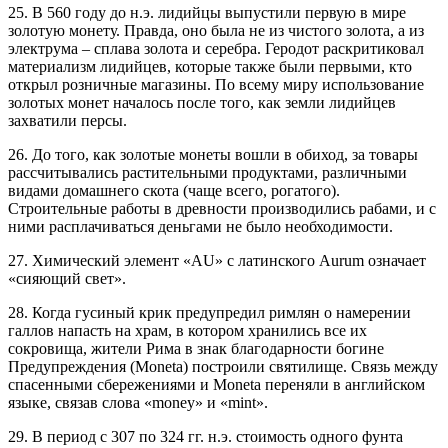
25. В 560 году до н.э. лидийцы выпустили первую в мире
золотую монету. Правда, оно была не из чистого золота, а из
электрума – сплава золота и серебра. Геродот раскритиковал
материализм лидийцев, которые также были первыми, кто
открыл розничные магазины. По всему миру использование
золотых монет началось после того, как земли лидийцев
захватили персы.
26. До того, как золотые монеты вошли в обиход, за товары
рассчитывались растительными продуктами, различными
видами домашнего скота (чаще всего, рогатого).
Строительные работы в древности производились рабами, и с
ними расплачиваться деньгами не было необходимости.
27. Химический элемент «AU» с латинского Aurum означает
«сияющий свет».
28. Когда гусиный крик предупредил римлян о намерении
галлов напасть на храм, в котором хранились все их
сокровища, жители Рима в знак благодарности богине
Предупреждения (Moneta) построили святилище. Связь между
спасенными сбережениями и Moneta переняли в английском
языке, связав слова «money» и «mint».
29. В период с 307 по 324 гг. н.э. стоимость одного фунта