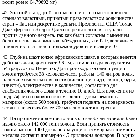
весит ровно 64,79892 мг).
42. Золотой стандарт был отменен, и на его место пришел
стандарт валютный, принятый правительством большинства
стран – fiat, или декретные деньги. Президенты США Томас
Джефферсон и Эндрю Джексон решительно выступали
против данного декрета, так как были согласны с мнением
большинства экономистов, убежденных, что fiat увеличивает
цикличность спадов и подъемов уровня инфляции. 0
43. Глубина шахт южно-африканских шахт, в которых ведется
добыча золота, достигает 3,6 км, а температура воздуха там –
54 градусов по Цельсию. Для производства одной унции
золота требуется 38 человеко-часов работы, 140 литров воды,
наличие химических веществ (кислот, цианида, свинца, буры,
извести), электричества в количестве, достаточно для
снабжения жилого дома в течение 10 дней. Для излечения из
недр Африки годового объема золота, добываемого на
материке (около 500 тонн), требуется поднять на поверхность
земли и пересеять более 700 миллионов тонн грунта.
44. На протяжении всей истории золотодобычи из земли было
изъято около 142 000 тонн золота. Если принять стоимость
золота равной 1000 долларов за унцию, суммарная стоимость
металла составит примерно 4,5 триллиона долларов. В одних