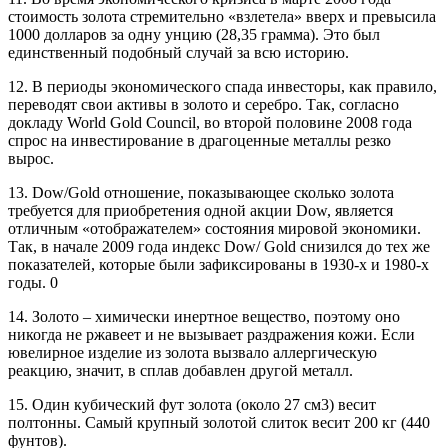
стоимость золота стремительно «взлетела» вверх и превысила
1000 долларов за одну унцию (28,35 грамма). Это был
единственный подобный случай за всю историю.
12. В периоды экономического спада инвесторы, как правило,
переводят свои активы в золото и серебро. Так, согласно
докладу World Gold Council, во второй половине 2008 года
спрос на инвестирование в драгоценные металлы резко
вырос.
13. Dow/Gold отношение, показывающее сколько золота
требуется для приобретения одной акции Dow, является
отличным «отображателем» состояния мировой экономики.
Так, в начале 2009 года индекс Dow/ Gold снизился до тех же
показателей, которые были зафиксированы в 1930-х и 1980-х
годы. 0
14. Золото – химически инертное вещество, поэтому оно
никогда не ржавеет и не вызывает раздражения кожи. Если
ювелирное изделие из золота вызвало аллергическую
реакцию, значит, в сплав добавлен другой металл.
15. Один кубический фут золота (около 27 см3) весит
полтонны. Самый крупный золотой слиток весит 200 кг (440
фунтов).