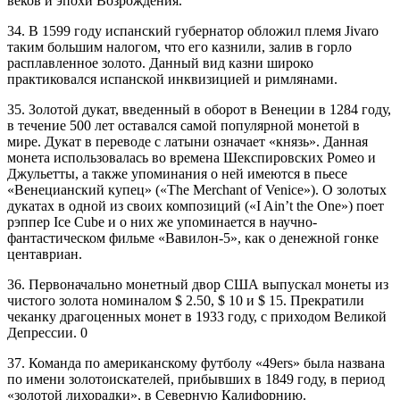
веков и эпохи Возрождения.
34. В 1599 году испанский губернатор обложил племя Jivaro
таким большим налогом, что его казнили, залив в горло
расплавленное золото. Данный вид казни широко
практиковался испанской инквизицией и римлянами.
35. Золотой дукат, введенный в оборот в Венеции в 1284 году,
в течение 500 лет оставался самой популярной монетой в
мире. Дукат в переводе с латыни означает «князь». Данная
монета использовалась во времена Шекспировских Ромео и
Джульетты, а также упоминания о ней имеются в пьесе
«Венецианский купец» («The Merchant of Venice»). О золотых
дукатах в одной из своих композиций («I Ain’t the One») поет
рэппер Ice Cube и о них же упоминается в научно-
фантастическом фильме «Вавилон-5», как о денежной гонке
центавриан.
36. Первоначально монетный двор США выпускал монеты из
чистого золота номиналом $ 2.50, $ 10 и $ 15. Прекратили
чеканку драгоценных монет в 1933 году, с приходом Великой
Депрессии. 0
37. Команда по американскому футболу «49ers» была названа
по имени золотоискателей, прибывших в 1849 году, в период
«золотой лихорадки», в Северную Калифорнию.