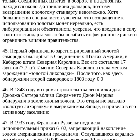
только Соединенных Штатах, в обороте и на депозитах
находится около 7,6 триллиона долларов, поэтому
возвращение к золотому стандарту невозможно. Хотя
большинство специалистов уверены, что возвращение к
использованию золотых монет нереально, есть
либертарианцы и объективисты уверены, что введение в силу
золотого стандарта могло бы ослабить инфляционные риски и
ограничить влияние правительства.
45. Первый официально зарегистрированный золотой
самородок был добыт в Соединенных Штатах Америки, в
Кабаррю штата Северная Каролина. Вес его составлял 17
фунтов (7,7 кг). Именно Северная Каролина стала местом
зарождения «золотой лихорадки». После того, как здесь
обнаружили второй самородок в 1803 году. 0 0
46. В 1848 году во время строительства лесопилки для
Джоджа Саттера вблизи Сакраменто Джон Маршал
обнаружил в земле хлопья золота. Это открытие вызвало
«золотую лихорадку» в американском Западе, и привело в его
активному заселению.
47. В 1933 году Франклин Рузвельт подписал
исполнительный приказ 6102, запрещающий накопление
золота американскими гражданами. Ослушавшиеся карались
штрафом в размере 10 000 долларов или 10-ю годами