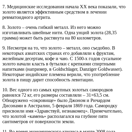
7. Медицинские исследования начала ХХ века показали, что
золото является эффективным средством в лечении
ревматоидного артрита.
8. Золото – очень гибкий металл. Из него можно
изготавливать швейные нити. Одна унций золота (28,35
грамма) может быть растянута на 80 километров.
9. Несмотря на то, что золото – металл, оно съедобно. В
некоторых азиатских странах его добавляли к фруктам,
желейным десертам, кофе и чаю. С 1500-х годов сусальное
золото начали класть в бутылки с крепкими спиртными
напитками (например, в Goldschlager, Danziger Goldwasser).
Некоторые индийские племена верили, что употребление
золота в пищу дарит способность левитации.
10. Вес одного из самых крупных золотых самородков
равнялся 72 кг, его размеры составляли – 31×63,5 см.
Обнаружено «сокровище» было Джоном и Ричардом
Дисонами в Австралии, 5 февраля 1869 года. Самородку
присвоили имя «Здравствуй, незнакомец». Примечательно,
что золотой «камень» располагался на глубине пяти
сантиметров от поверхности земли.
11. Во время экономического кризиса в марте 2008 года