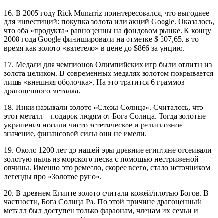
16. В 2005 году Rick Munarriz поинтересовался, что выгоднее
для инвестиций: покупка золота или акций Google. Оказалось,
что оба «продукта» равноценны на фондовом рынке. К концу
2008 года Google финишировали на отметке $ 307,65, в то
время как золото «взлетело» в цене до $866 за унцию.
17. Медали для чемпионов Олимпийских игр были отлиты из
золота целиком. В современных медалях золотом покрывается
лишь «внешняя оболочка». На это тратится 6 граммов
драгоценного металла.
18. Инки называли золото «Слезы Солнца». Считалось, что
этот металл – подарок людям от Бога Солнца. Тогда золотые
украшения носили чисто эстетическое и религиозное
значение, финансовой силы они не имели.
19. Около 1200 лет до нашей эры древние египтяне отсеивали
золотую пыль из морского песка с помощью нестриженой
овчины. Именно это ремесло, скорее всего, стало источником
легенды про «Золотое руно».
20. В древнем Египте золото считали кожей/плотью Богов. В
частности, Бога Солнца Ра. По этой причине драгоценный
металл был доступен только фараонам, членам их семьи и