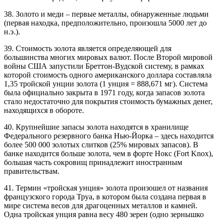
38. Золото и меди – первые металлы, обнаруженные людьми
(первая находка, предположительно, произошла 5000 лет до
н.э.).
39. Стоимость золота является определяющей для
большинства многих мировых валют. После Второй мировой
войны США запустили Бреттон-Вудской систему, в рамках
которой стоимость одного американского доллара составляла
1,35 тройской унции золота (1 унция = 888,671 мг). Система
была официально закрыта в 1971 году, когда запасов золота
стало недостаточно для покрытия стоимость бумажных денег,
находящихся в обороте.
40. Крупнейшие запасы золота находятся в хранилище
Федерального резервного банка Нью-Йорка – здесь находится
более 500 000 золотых слитков (25% мировых запасов). В
банке находится больше золота, чем в форте Нокс (Fort Knox),
большая часть сокровищ принадлежит иностранным
правительствам.
41. Термин «тройская унция» золота произошел от названия
французского города Труа, в котором была создана первая в
мире система весов для драгоценных металлов и камней.
Одна тройская унция равна весу 480 зерен (одно зернышко