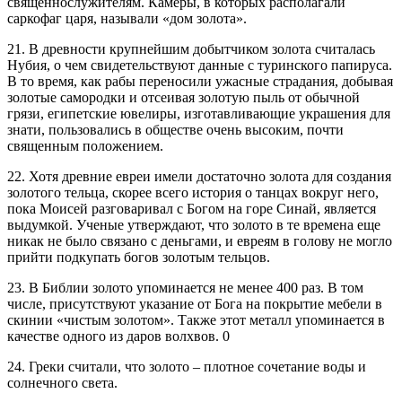
священнослужителям. Камеры, в которых располагали
саркофаг царя, называли «дом золота».
21. В древности крупнейшим добытчиком золота считалась
Нубия, о чем свидетельствуют данные с туринского папируса.
В то время, как рабы переносили ужасные страдания, добывая
золотые самородки и отсеивая золотую пыль от обычной
грязи, египетские ювелиры, изготавливающие украшения для
знати, пользовались в обществе очень высоким, почти
священным положением.
22. Хотя древние евреи имели достаточно золота для создания
золотого тельца, скорее всего история о танцах вокруг него,
пока Моисей разговаривал с Богом на горе Синай, является
выдумкой. Ученые утверждают, что золото в те времена еще
никак не было связано с деньгами, и евреям в голову не могло
прийти подкупать богов золотым тельцов.
23. В Библии золото упоминается не менее 400 раз. В том
числе, присутствуют указание от Бога на покрытие мебели в
скинии «чистым золотом». Также этот металл упоминается в
качестве одного из даров волхвов. 0
24. Греки считали, что золото – плотное сочетание воды и
солнечного света.