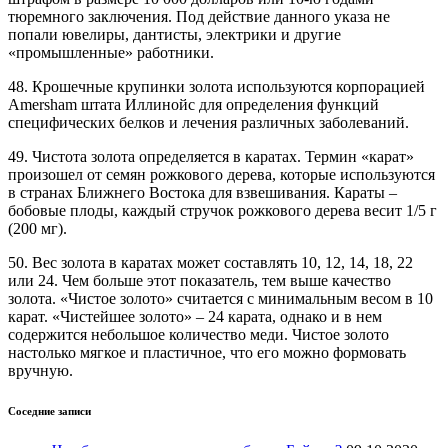
тюремного заключения. Под действие данного указа не
попали ювелиры, дантисты, электрики и другие
«промышленные» работники.
48. Крошечные крупинки золота используются корпорацией
Amersham штата Иллинойс для определения функций
специфических белков и лечения различных заболеваний.
49. Чистота золота определяется в каратах. Термин «карат»
произошел от семян рожкового дерева, которые используются
в странах Ближнего Востока для взвешивания. Караты –
бобовые плоды, каждый стручок рожкового дерева весит 1/5 г
(200 мг).
50. Вес золота в каратах может составлять 10, 12, 14, 18, 22
или 24. Чем больше этот показатель, тем выше качество
золота. «Чистое золото» считается с минимальным весом в 10
карат. «Чистейшее золото» – 24 карата, однако и в нем
содержится небольшое количество меди. Чистое золото
настолько мягкое и пластичное, что его можно формовать
вручную.
Соседние записи