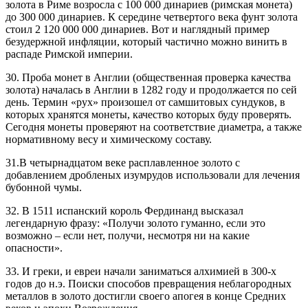
золота в Риме возросла с 100 000 динариев (римская монета)
до 300 000 динариев. К середине четвертого века фунт золота
стоил 2 120 000 000 динариев. Вот и наглядный пример
безудержной инфляции, который частично можно винить в
распаде Римской империи.
30. Проба монет в Англии (общественная проверка качества
золота) началась в Англии в 1282 году и продолжается по сей
день. Термин «pyx» произошел от самшитовых сундуков, в
которых хранятся монеты, качество которых буду проверять.
Сегодня монеты проверяют на соответствие диаметра, а также
нормативному весу и химическому составу.
31.В четырнадцатом веке расплавленное золото с
добавлением дробленых изумрудов использовали для лечения
бубонной чумы.
32. В 1511 испанский король Фердинанд высказал
легендарную фразу: «Получи золото гуманно, если это
возможно – если нет, получи, несмотря ни на какие
опасности».
33. И греки, и евреи начали заниматься алхимией в 300-х
годов до н.э. Поиски способов превращения неблагородных
металлов в золото достигли своего апогея в конце Средних