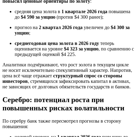
повысил ценовые ориентиры по золоту
:
средняя цена золота в
1 квартале 2026 года
повышена
до
$4 590 за унцию
(против $4 300 ранее);
прогноз на
2 квартал 2026 года
увеличен до
$4 300 за
унцию
;
среднегодовая цена золота в 2026 году
теперь
оценивается на уровне
$4 323 за унцию
, по сравнению с
предыдущей оценкой $4 225.
Аналитики подчёркивают, что рост золота в текущем цикле
не носит исключительно спекулятивный характер. Напротив,
цена всё чаще отражает
структурный спрос со стороны
инвесторов
, стремящихся зафиксировать капитал в активах,
не зависящих от долговых обязательств государств и банков.
Серебро: потенциал роста при
повышенных рисках волатильности
По серебру банк также пересмотрел прогнозы в сторону
повышения:
целевой уровень на
1 квартал 2026 года
повышен до