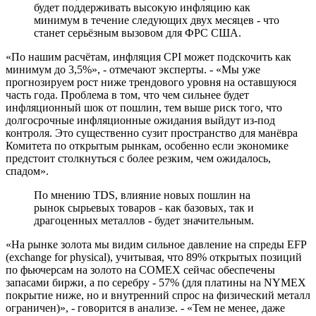
будет поддерживать высокую инфляцию как
минимум в течение следующих двух месяцев - что
станет серьёзным вызовом для ФРС США.
«По нашим расчётам, инфляция CPI может подскочить как
минимум до 3,5%», - отмечают эксперты. - «Мы уже
прогнозируем рост ниже трендового уровня на оставшуюся
часть года. Проблема в том, что чем сильнее будет
инфляционный шок от пошлин, тем выше риск того, что
долгосрочные инфляционные ожидания выйдут из-под
контроля. Это существенно сузит пространство для манёвра
Комитета по открытым рынкам, особенно если экономике
предстоит столкнуться с более резким, чем ожидалось,
спадом».
По мнению TDS, влияние новых пошлин на
рынок сырьевых товаров - как базовых, так и
драгоценных металлов - будет значительным.
«На рынке золота мы видим сильное давление на спреды EFP
(exchange for physical), учитывая, что 89% открытых позиций
по фьючерсам на золото на COMEX сейчас обеспечены
запасами биржи, а по серебру - 57% (для платины на NYMEX
покрытие ниже, но и внутренний спрос на физический металл
ограничен)», - говорится в анализе. - «Тем не менее, даже