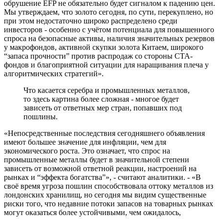
обрушение EFP не обязательно будет сигналом к падению цен.
Мы утверждаем, что золото сегодня, по сути, перекуплено, но
при этом недостаточно широко распределено среди
инвесторов - особенно с учётом потенциала для повышенного
спроса на безопасные активы, наличия значительных резервов
у макрофондов, активной скупки золота Китаем, широкого
“запаса прочности” против распродаж со стороны CTA-
фондов и благоприятной ситуации для наращивания плеча у
алгоритмических стратегий».
Что касается серебра и промышленных металлов,
то здесь картина более сложная - многое будет
зависеть от ответных мер стран, попавших под
пошлины.
«Непосредственные последствия сегодняшнего объявления
имеют большее значение для инфляции, чем для
экономического роста. Это означает, что спрос на
промышленные металлы будет в значительной степени
зависеть от возможной ответной реакции, настроений на
рынках и “эффекта богатства”», - считают аналитики. - «В
своё время угроза пошлин способствовала оттоку металлов из
лондонских хранилищ, но сегодня мы видим существенные
риски того, что недавние потоки запасов на товарных рынках
могут оказаться более устойчивыми, чем ожидалось,