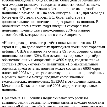
всеобъемлющими и, судя по всему, более долговременными,
чем ожидали рынки», - говорится в аналитической записке.
«Президент Трамп объявил о базовой ставке импортной
пошлины в размере 10% на весь импорт в США, при этом для
более чем 40 стран, включая ЕС, будет действовать
дополнительное повышение в виде зеркальных пошлин. В
ближайшее время также будут введены секторальные
пошлины, помимо уже утверждённых 25% на импорт
автомобилей, которые вступят в силу 3 апреля».
«Наши предварительные расчёты показывают, что для 13
стран и ЕС, на долю которых приходится почти весь торговый
дефицит США и импорт на сумму 2,8$ трлн, средняя ставка
пошлины составит 30%. Для остальных торговых партнёров,
обеспечивающих импорт ещё на 460$ млрд, средняя ставка
составит 20%», - отметили аналитики. «По максимальным
оценкам, доход от этих пошлин может составить 600$ млрд -
плюс ещё 200$ млрд от уже действующих пошлин, введённых
в рамках Закона о международных чрезвычайных
экономических полномочиях (IEEPA) в отношении Канады,
Мексики и Китая, а также ещё 200$ млрд от секторальных
пошлин».
При этом в TD Securities подчёркивают, что расчёты
администрации Трампа по потенциальным доходам основаны
на простой формуле: объём текущего импорта умножается на