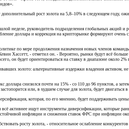
ондов».
дополнительный рост золота на 5,8–10% в следующем году, ожид
ой неделе, руководитель подразделения глобальных акций и реал
абление доллара и коррекция на крипторынке формируют очень с
политике по мере продолжения назначения новых членов команд
евин Хассетт, - отметил он. - Вероятно, рынки будут всё больш
сего, он будет ориентироваться на ставку в диапазоне около 2%
живавших золото: альтернативные издержки владения активом, н
 доллара снизился почти на 15% - со 110 до 96 пунктов, а зате
застопорится или, в худшем случае для золота, будет двигаться в 
рсификация, которая, по его мнению, будет поддерживать цены 
ы всё активнее ищут инструменты диверсификации, которые раньш
устойчивой инфляции и снижения ставок ФРС при инфляции око
бствовать росту золота, - относительное ослабление конкуренто