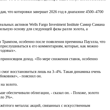
ая, что котировки завершат 2026 год в диапазоне 4500–4700
ьных активов Wells Fargo Investment Institute Самир Самана
ильную основу для следующей фазы ралли золота, а
ы Трампом, особенно после появления преемника Пауэлла, что
е прислушиваться к его комментариям, которые, как можно
 годовых».
е приносящим доход. «По мере снижения ставок, особенно
м смог восстановиться лишь на 3–4%. Такая динамика очень
боковике», - пояснил он.
на золото.
е обеспечивали облигации, - сказал он. - Похоже, золото
ло 3%».
в жёлтого металла: акций, связанных с искусственным