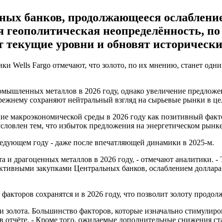
ных банков, продолжающееся ослаблени
еополитическая неопределённость, по о
ят текущие уровни и обновят историческ
ики Wells Fargo отмечают, что золото, по их мнению, станет од
мышленных металлов в 2026 году, однако увеличение предложен
-прежнему сохраняют нейтральный взгляд на сырьевые рынки в це
 макроэкономической среды в 2026 году как позитивный фактор
словлен тем, что избыток предложения на энергетическом рынк
ледующем году - даже после впечатляющей динамики в 2025-м.
 и драгоценных металлов в 2026 году, - отмечают аналитики. -
активными закупками Центральных банков, ослаблением долла
факторов сохранятся и в 2026 году, что позволит золоту продолж
 золота. Большинство факторов, которые изначально стимулиро
 в отчёте. - Кроме того, ожидаемые дополнительные снижения 