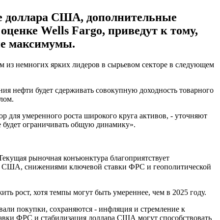
е доллара США, дополнительные
ценке Wells Fargo, приведут к тому,
ие максимумы.
ним из немногих ярких лидеров в сырьевом секторе в следующем
ия нефти будет сдерживать совокупную доходность товарного
лом.
 для умеренного роста широкого круга активов, - уточняют
е будет ограничивать общую динамику».
 Текущая рыночная конъюнктура благоприятствует
ра США, снижениями ключевой ставки ФРС и геополитической
ить рост, хотя темпы могут быть умереннее, чем в 2025 году.
вали покупки, сохраняются - инфляция и стремление к
ставки ФРС и стабилизация доллара США могут способствовать