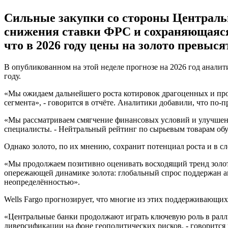
Сильные закупки со стороны Централь
снижения ставки ФРС и сохраняющаяся г
что в 2026 году цены на золото превыс
В опубликованном на этой неделе прогнозе на 2026 год аналит
году.
«Мы ожидаем дальнейшего роста котировок драгоценных и про
сегмента», - говорится в отчёте. Аналитики добавили, что по
«Мы рассматриваем смягчение финансовых условий и улучшение
специалисты. - Нейтральный рейтинг по сырьевым товарам обу
Однако золото, по их мнению, сохранит потенциал роста и в с
«Мы продолжаем позитивно оценивать восходящий тренд золота
опережающей динамике золота: глобальный спрос поддержан 
неопределённостью».
Wells Fargo прогнозирует, что многие из этих поддерживающих 
«Центральные банки продолжают играть ключевую роль в ралли
диверсификации на фоне геополитических рисков, - говорится