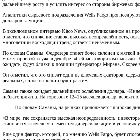
дальнейшему росту и усилить интерес со стороны биржевых ф
Аналитики сырьевого подразделения Wells Fargo прогнозируют 
долларов за унцию.
В эксклюзивном интервью Kitco News, опубликованном на прошл
отметил, что снижение ставок, высокая неопределённость, осл
многолетний восходящий тренд остаётся неизменным.
По словам Саманы, Федрезерв станет более склонен к мягкой 
может произойти уже в декабре. «Сейчас фаворитом выглядит К
ожидать, будут близки к позиции губернатора Мирана. Скорее в
Он отметил, что это снизит один из ключевых факторов, сдер
реальных, спрос на золото будет расти».
Самана также ожидает дальнейшего ослабления доллара. «Индекс
неблагоприятна. На горизонте 12–15 месяцев доллар, вероятно, 
По словам Саманы, на рынках продолжается широкая диве
«В мире, где сохраняется высокая неопределённость, инвестор
становится ключевым элементом диверсификации в условиях 
Ещё один фактор, который, по мнению Wells Fargo, будет спосо
интеллектом, и криптоактивов.