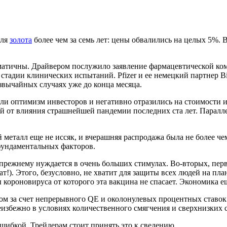
для
золота
более чем за семь лет: цены обвалились на целых 5%. 
атичны. Драйвером послужило заявление фармацевтической ком
 стадии клинических испытаний. Pfizer и ее немецкий партнер
вычайных случаях уже до конца месяца.
 оптимизм инвесторов и негативно отразились на стоимости их 
й от влияния страшнейшей пандемии последних ста лет. Паралле
й металл еще не иссяк, и вчерашняя распродажа была не более ч
 фундаментальных факторов.
ежнему нуждается в очень больших стимулах. Во-вторых, первая
т!). Этого, безусловно, не хватит для защиты всех людей на план
роновируса от которого эта вакцина не спасает. Экономика ещ
ом за счет непрерывного QE и околонулевых процентных ставок.
еизбежно в условиях количественного смягчения и сверхнизких с
шибкой. Трейдерам стоит принять это к сведению.