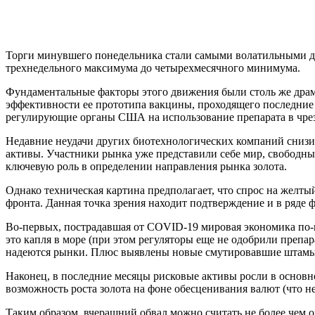
Торги минувшего понедельника стали самыми волатильными 
трехнедельного максимума до четырехмесячного минимума.
Фундаментальные факторы этого движения были столь же драм
эффективности ее прототипа вакцины, проходящего последние
регулирующие органы США на использование препарата в чрез
Недавние неудачи других биотехнологических компаний снизили
активы. Участники рынка уже представили себе мир, свободны
ключевую роль в определении направления рынка золота.
Однако техническая картина предполагает, что спрос на желты
фронта. Данная точка зрения находит подтверждение и в ряде
Во-первых, пострадавшая от COVID-19 мировая экономика по-пр
это капля в море (при этом регуляторы еще не одобрили препара
надеются рынки. Плюс выявлены новые смутировавшие штамы ко
Наконец, в последние месяцы рисковые активы росли в основн
возможность роста золота на фоне обесценивания валют (что н
Таким образом, вчерашний обвал можно считать не более чем о