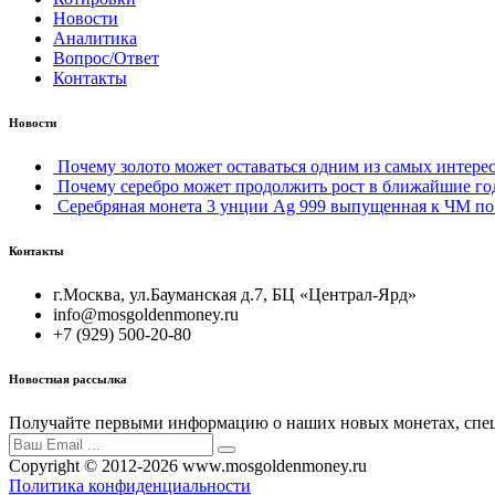
Новости
Аналитика
Вопрос/Ответ
Контакты
Новости
Почему золото может оставаться одним из самых интерес
Почему серебро может продолжить рост в ближайшие го
Серебряная монета 3 унции Ag 999 выпущенная к ЧМ по 
Контакты
г.Москва, ул.Бауманская д.7, БЦ «Централ-Ярд»
info@mosgoldenmoney.ru
+7 (929) 500-20-80
Новостная рассылка
Получайте первыми информацию о наших новых монетах, спец
Copyright © 2012-2026 www.mosgoldenmoney.ru
Политика конфиденциальности