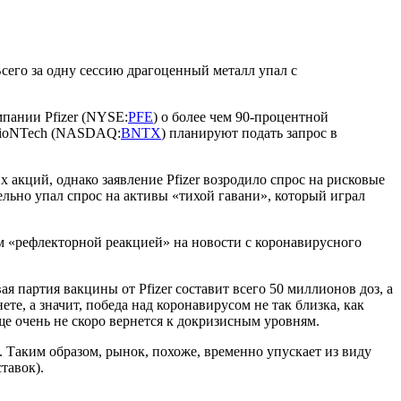
Всего за одну сессию драгоценный металл упал с
пании Pfizer (NYSE:
PFE
) о более чем 90-процентной
 BioNTech (NASDAQ:
BNTX
) планируют подать запрос в
акций, однако заявление Pfizer возродило спрос на рисковые
льно упал спрос на активы «тихой гавани», который играл
ем «рефлекторной реакцией» на новости с коронавирусного
 партия вакцины от Pfizer составит всего 50 миллионов доз, а
ете, а значит, победа над коронавирусом не так близка, как
е очень не скоро вернется к докризисным уровням.
 Таким образом, рынок, похоже, временно упускает из виду
тавок).