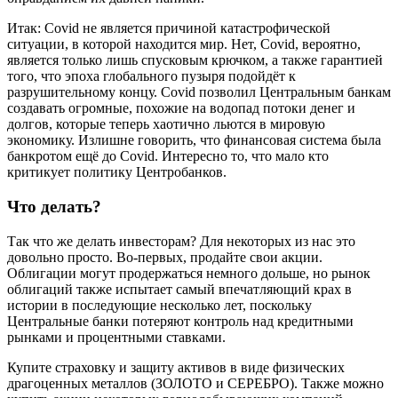
Итак: Covid не является причиной катастрофической
ситуации, в которой находится мир. Нет, Covid, вероятно,
является только лишь спусковым крючком, а также гарантией
того, что эпоха глобального пузыря подойдёт к
разрушительному концу. Covid позволил Центральным банкам
создавать огромные, похожие на водопад потоки денег и
долгов, которые теперь хаотично льются в мировую
экономику. Излишне говорить, что финансовая система была
банкротом ещё до Covid. Интересно то, что мало кто
критикует политику Центробанков.
Что делать?
Так что же делать инвесторам? Для некоторых из нас это
довольно просто. Во-первых, продайте свои акции.
Облигации могут продержаться немного дольше, но рынок
облигаций также испытает самый впечатляющий крах в
истории в последующие несколько лет, поскольку
Центральные банки потеряют контроль над кредитными
рынками и процентными ставками.
Купите страховку и защиту активов в виде физических
драгоценных металлов (ЗОЛОТО и СЕРЕБРО). Также можно