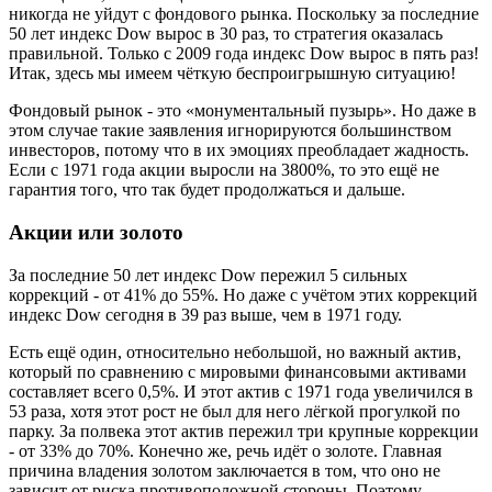
никогда не уйдут с фондового рынка. Поскольку за последние
50 лет индекс Dow вырос в 30 раз, то стратегия оказалась
правильной. Только с 2009 года индекс Dow вырос в пять раз!
Итак, здесь мы имеем чёткую беспроигрышную ситуацию!
Фондовый рынок - это «монументальный пузырь». Но даже в
этом случае такие заявления игнорируются большинством
инвесторов, потому что в их эмоциях преобладает жадность.
Если с 1971 года акции выросли на 3800%, то это ещё не
гарантия того, что так будет продолжаться и дальше.
Акции или золото
За последние 50 лет индекс Dow пережил 5 сильных
коррекций - от 41% до 55%. Но даже с учётом этих коррекций
индекс Dow сегодня в 39 раз выше, чем в 1971 году.
Есть ещё один, относительно небольшой, но важный актив,
который по сравнению с мировыми финансовыми активами
составляет всего 0,5%. И этот актив с 1971 года увеличился в
53 раза, хотя этот рост не был для него лёгкой прогулкой по
парку. За полвека этот актив пережил три крупные коррекции
- от 33% до 70%. Конечно же, речь идёт о золоте. Главная
причина владения золотом заключается в том, что оно не
зависит от риска противоположной стороны. Поэтому