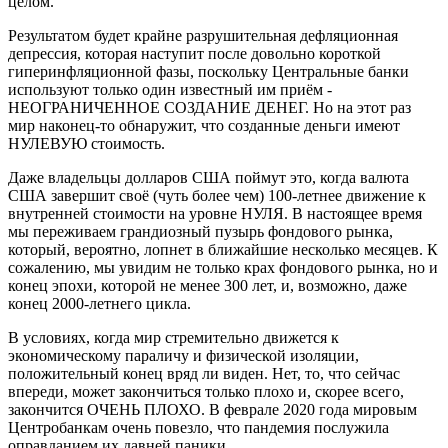
целом.
Результатом будет крайне разрушительная дефляционная
депрессия, которая наступит после довольно короткой
гиперинфляционной фазы, поскольку Центральные банки
используют только один известный им приём -
НЕОГРАНИЧЕННОЕ СОЗДАНИЕ ДЕНЕГ. Но на этот раз
мир наконец-то обнаружит, что созданные деньги имеют
НУЛЕВУЮ стоимость.
Даже владельцы долларов США поймут это, когда валюта
США завершит своё (чуть более чем) 100-летнее движение к
внутренней стоимости на уровне НУЛЯ. В настоящее время
мы переживаем грандиозный пузырь фондового рынка,
который, вероятно, лопнет в ближайшие несколько месяцев. К
сожалению, мы увидим не только крах фондового рынка, но и
конец эпохи, которой не менее 300 лет, и, возможно, даже
конец 2000-летнего цикла.
В условиях, когда мир стремительно движется к
экономическому параличу и физической изоляции,
положительный конец вряд ли виден. Нет, то, что сейчас
впереди, может закончиться только плохо и, скорее всего,
закончится ОЧЕНЬ ПЛОХО. В феврале 2020 года мировым
Центробанкам очень повезло, что пандемия послужила
оправданием их давней паники.