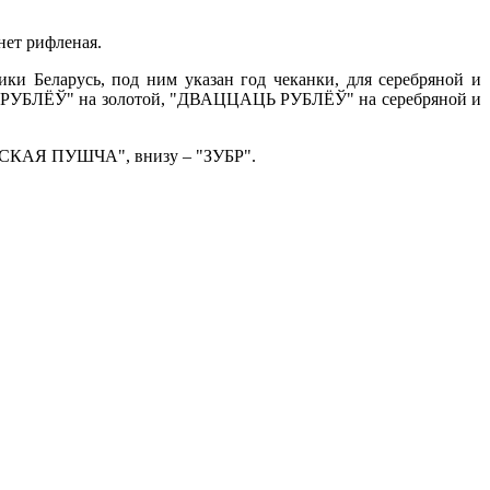
нет рифленая.
ики Беларусь, под ним указан год чеканки, для серебряной и
Т РУБЛЁЎ" на золотой, "ДВАЦЦАЦЬ РУБЛЁЎ" на серебряной и
ВЕЖСКАЯ ПУШЧА", внизу – "ЗУБР".