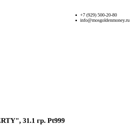
+7 (929) 500-20-80
info@mosgoldenmoney.ru
TY", 31.1 гр. Pt999