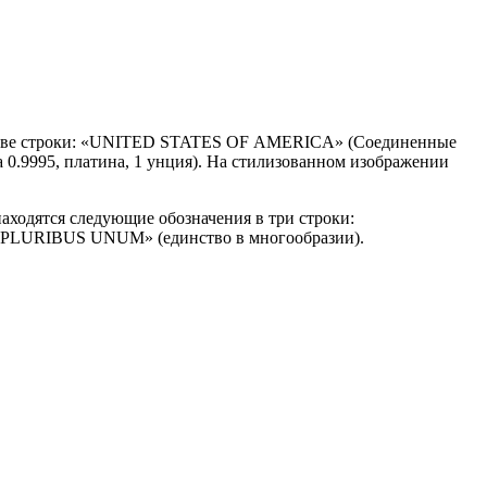
ве строки: «
UNITED
STATES
OF
AMERICA
» (Соединенные
а 0.9995, платина, 1 унция). На стилизованном изображении
находятся следующие обозначения в три строки:
PLURIBUS
UNUM
» (единство в многообразии).