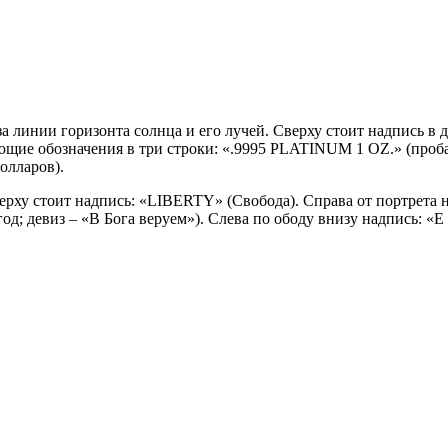
а линии горизонта солнца и его лучей. Сверху стоит надпись в д
ющие обозначения в три строки: «.9995
PLATINUM
1
OZ
.» (проб
олларов).
рху стоит надпись: «
LIBERTY
» (Свобода). Справа от портрета 
од; девиз – «В Бога веруем»). Слева по ободу внизу надпись: «
E