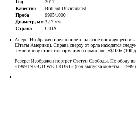
Год
2017
Качество
Brilliant Uncirculated
Проба
9995/1000
Диаметр, мм
32.7 мм
Страна
США
Аверс:
Изображен орел в полете на фоне восходящего из-з
Штаты Америки). Справа сверху от орла находятся следу
земли внизу стоит информация о номинале: «$100» (100 д
Реверс: И
зображен портрет Статуи Свободы. По ободу вве
«1999
IN
GOD
WE
TRUST
» (год выпуска монеты – 1999 г