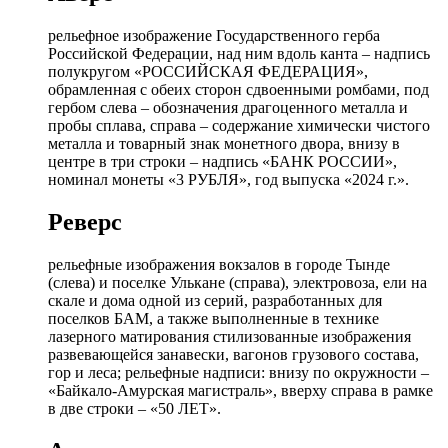
рельефное изображение Государственного герба
Российской Федерации, над ним вдоль канта – надпись
полукругом «РОССИЙСКАЯ ФЕДЕРАЦИЯ»,
обрамленная с обеих сторон сдвоенными ромбами, под
гербом слева – обозначения драгоценного металла и
пробы сплава, справа – содержание химически чистого
металла и товарный знак монетного двора, внизу в
центре в три строки – надпись «БАНК РОССИИ»,
номинал монеты «3 РУБЛЯ», год выпуска «2024 г.».
Реверс
рельефные изображения вокзалов в городе Тынде
(слева) и поселке Улькане (справа), электровоза, ели на
скале и дома одной из серий, разработанных для
поселков БАМ, а также выполненные в технике
лазерного матирования стилизованные изображения
развевающейся занавески, вагонов грузового состава,
гор и леса; рельефные надписи: внизу по окружности –
«Байкало-Амурская магистраль», вверху справа в рамке
в две строки – «50 ЛЕТ».