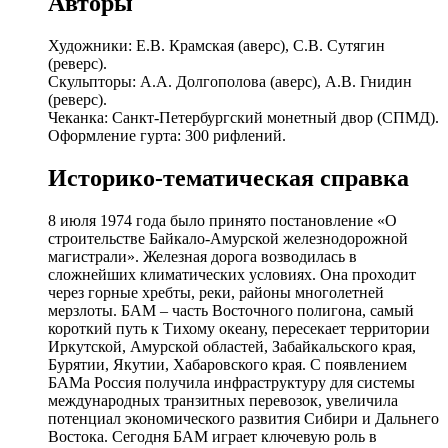
Авторы
Художники: Е.В. Крамская (аверс), С.В. Сутягин
(реверс).
Скульпторы: А.А. Долгополова (аверс), А.В. Гнидин
(реверс).
Чеканка: Санкт-Петербургский монетный двор (СПМД).
Оформление гурта: 300 рифлений.
Историко-тематическая справка
8 июля 1974 года было принято постановление «О
строительстве Байкало-Амурской железнодорожной
магистрали». Железная дорога возводилась в
сложнейших климатических условиях. Она проходит
через горные хребты, реки, районы многолетней
мерзлоты. БАМ – часть Восточного полигона, самый
короткий путь к Тихому океану, пересекает территории
Иркутской, Амурской областей, Забайкальского края,
Бурятии, Якутии, Хабаровского края. С появлением
БАМа Россия получила инфраструктуру для системы
международных транзитных перевозок, увеличила
потенциал экономического развития Сибири и Дальнего
Востока. Сегодня БАМ играет ключевую роль в