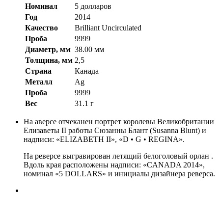
Номинал
5 долларов
Год
2014
Качество
Brilliant Uncirculated
Проба
9999
Диаметр, мм
38.00 мм
Толщина, мм
2,5
Страна
Канада
Металл
Ag
Проба
9999
Вес
31.1 г
На аверсе отчеканен портрет королевы Великобритании
Елизаветы II работы Сюзанны Блант (Susanna Blunt) и
надписи: «ELIZABETH II», «D • G • REGINA».
На реверсе выгравирован летящий белоголовый орлан .
Вдоль края расположены надписи: «CANADA 2014»,
номинал «5 DOLLARS» и инициалы дизайнера реверса.