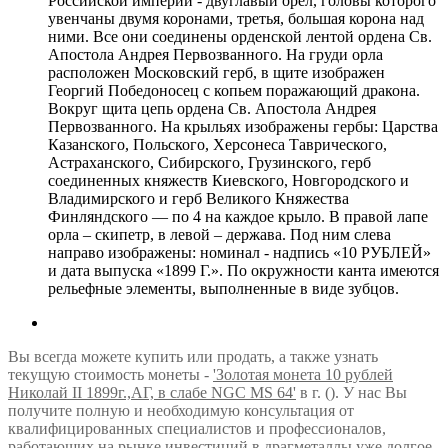
Российской империи - двуглавый орёл, головы которого
увенчаны двумя коронами, третья, большая корона над
ними. Все они соединены орденской лентой ордена Св.
Апостола Андрея Первозванного. На груди орла
расположен Московский герб, в щите изображен
Георгий Победоносец с копьем поражающий дракона.
Вокруг щита цепь ордена Св. Апостола Андрея
Первозванного. На крыльях изображены гербы: Царства
Казанского, Польского, Херсонеса Таврического,
Астраханского, Сибирского, Грузинского, герб
соединенных княжеств Киевского, Новгородского и
Владимирского и герб Великого Княжества
Финляндского — по 4 на каждое крыло. В правой лапе
орла – скипетр, в левой – держава. Под ним слева
направо изображены: номинал - надпись «10 РУБЛЕЙ»
и дата выпуска «1899 Г.». По окружности канта имеются
рельефные элементы, выполненные в виде зубцов.
Вы всегда можете купить или продать, а также узнать
текущую стоимость монеты -
'Золотая монета 10 рублей
Николай II 1899г.,АГ, в слабе NGC MS 64'
в г. (). У нас Вы
получите полную и необходимую консультация от
квалифицированных специалистов и профессионалов,
работающих на рынке инвестиций в драгметаллы уже долгое