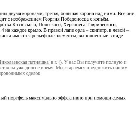
ны двумя коронами, третья, большая корона над ними. Все они
щит с изображением Георгия Победоносца с копьём,
ства Казанского, Польского, Херсонеса Таврического,
 на каждое крыло. В правой лапе орла – скипетр, в левой –
 канта имеются рельефные элементы, выполненные в виде
 Николаевская пятнашка'
в г. (). У нас Вы получите полную и
еталлы уже долгое время. Мы стараемся предложить нашим
проводимых сделок.
нный портфель максимально эффективно при помощи самых