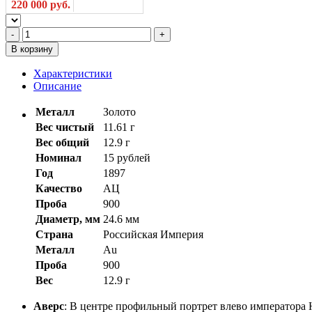
220 000 руб.
В корзину
Характеристики
Описание
Металл
Золото
Вес чистый
11.61 г
Вес общий
12.9 г
Номинал
15 рублей
Год
1897
Качество
АЦ
Проба
900
Диаметр, мм
24.6 мм
Страна
Российская Империя
Металл
Au
Проба
900
Вес
12.9 г
Аверс
: В центре профильный портрет влево императо