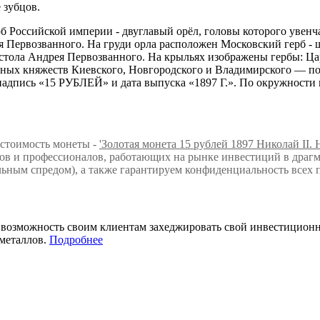
 зубцов.
Российской империи - двуглавый орёл, головы которого увенча
 Первозванного. На груди орла расположен Московский герб - 
тола Андрея Первозванного. На крыльях изображены гербы: Цар
ных княжеств Киевского, Новгородского и Владимирского — по 4
 надпись «15 РУБЛЕЙ» и дата выпуска «1897 Г.». По окружности
 стоимость монеты -
'Золотая монета 15 рублей 1897 Николай II.
в и профессионалов, работающих на рынке инвестиций в драгм
ьным спредом), а также гарантируем конфиденциальность всех 
т возможность своим клиентам захеджировать свой инвестицио
металлов.
Подробнее