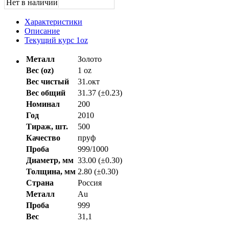
Нет в наличии
Характеристики
Описание
Текущий курс 1oz
Металл
Золото
Вес (oz)
1 oz
Вес чистый
31.окт
Вес общий
31.37 (±0.23)
Номинал
200
Год
2010
Тираж, шт.
500
Качество
пруф
Проба
999/1000
Диаметр, мм
33.00 (±0.30)
Толщина, мм
2.80 (±0.30)
Страна
Россия
Металл
Au
Проба
999
Вес
31,1