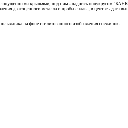
ёл с опущенными крыльями, под ним - надпись полукругом "БАН
ения драгоценного металла и пробы сплава, в центре - дата вып
орнолыжника на фоне стилизованного изображения снежинок.