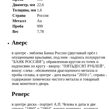
Диаметр, мм
22,6
Толщина, мм
1,6
Страна
Россия
Металл
Au
Проба
999
Вес
7,78
Аверс
в центре - эмблема Банка России (двуглавый орёл с
опущенными крыльями, под ним - надпись полукругом
"БАНК РОССИИ"), обрамленная кругом из точек и
надписями по кругу - вверху: "ПЯТЬДЕСЯТ РУБЛЕЙ",
внизу: слева - обозначения драгоценного металла и
пробы сплава, в центре - дата выпуска "2010 г.", справа -
содержание химически чистого металла и товарный
знак монетного двора.
Реверс
в центре диска - портрет А.П. Чехова и даты в две
строки: "1860" и "1904", вокруг портрета - надписи