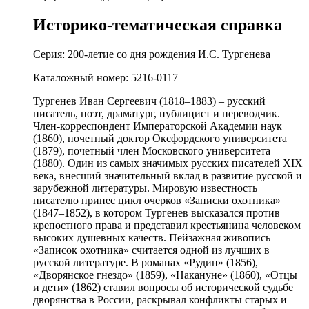
Историко-тематическая справка
Серия: 200-летие со дня рождения И.С. Тургенева
Каталожный номер: 5216-0117
Тургенев Иван Сергеевич (1818–1883) – русский
писатель, поэт, драматург, публицист и переводчик.
Член-корреспондент Императорской Академии наук
(1860), почетный доктор Оксфордского университета
(1879), почетный член Московского университета
(1880). Один из самых значимых русских писателей XIX
века, внесший значительный вклад в развитие русской и
зарубежной литературы. Мировую известность
писателю принес цикл очерков «Записки охотника»
(1847–1852), в котором Тургенев высказался против
крепостного права и представил крестьянина человеком
высоких душевных качеств. Пейзажная живопись
«Записок охотника» считается одной из лучших в
русской литературе. В романах «Рудин» (1856),
«Дворянское гнездо» (1859), «Накануне» (1860), «Отцы
и дети» (1862) ставил вопросы об исторической судьбе
дворянства в России, раскрывал конфликты старых и