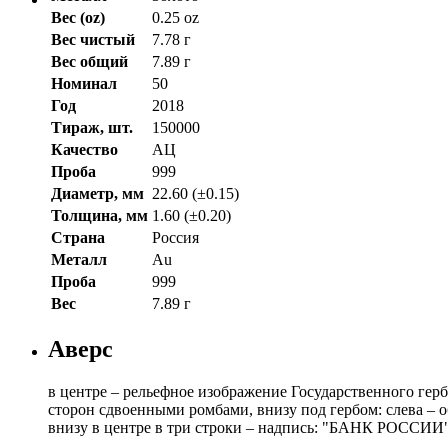
Вес (oz)
0.25 oz
Вес чистый
7.78 г
Вес общий
7.89 г
Номинал
50
Год
2018
Тираж, шт.
150000
Качество
АЦ
Проба
999
Диаметр, мм
22.60 (±0.15)
Толщина, мм
1.60 (±0.20)
Страна
Россия
Металл
Au
Проба
999
Вес
7.89 г
Аверс
в центре – рельефное изображение Государственного г
сторон сдвоенными ромбами, внизу под гербом: слева – 
внизу в центре в три строки – надпись: "БАНК РОССИИ",