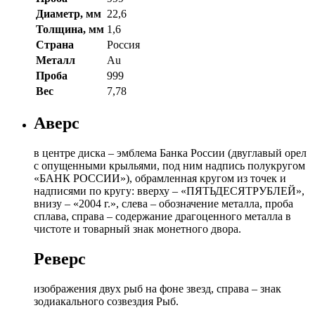
Диаметр, мм
22,6
Толщина, мм
1,6
Страна
Россия
Металл
Au
Проба
999
Вес
7,78
Аверс
в центре диска – эмблема Банка России (двуглавый орел
с опущенными крыльями, под ним надпись полукругом
«БАНК РОССИИ»), обрамленная кругом из точек и
надписями по кругу: вверху – «ПЯТЬДЕСЯТРУБЛЕЙ»,
внизу – «2004 г.», слева – обозначение металла, проба
сплава, справа – содержание драгоценного металла в
чистоте и товарный знак монетного двора.
Реверс
изображения двух рыб на фоне звeзд, справа – знак
зодиакального созвездия Рыб.