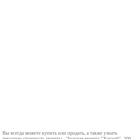
Вы всегда можете купить или продать, а также узнать
текущую стоимость монеты -
'Золотая монета "Хоккей", 200