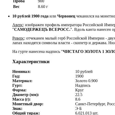
Проба
900
Вес
8.60 г
10 рублей 1900 года
или
Червонец
чеканился на монетно
Аверс
: изображен профиль императора Российской Импери
"
САМОДЕРЖЕЦЪ ВСЕРОСС.
". Вдоль канта нанесен 
Реверс
: отчеканен малый герб Российской Империи - дву
лапах находятся символы власти - скипетр и держава. Ниж
На гурте нанесена надпись "
ЧИСТАГО ЗОЛОТА 1 ЗОЛО
Характеристики
Номинал:
10 рублей
Год:
1900
Материал:
Золото 0.900
Гурт:
Надпись
Форма:
Круг
Диаметр (мм):
22.5
Масса (г):
8.6
Монетный двор:
Санкт-Петербург, Рос
Знак:
Э·Б
Общий тираж:
6.021.013 шт.