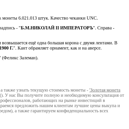
ж монеты 6.021.013 штук. Качество чеканки UNC.
адпись - "
Б.М.НИКОЛАЙ II ИМПЕРАТОРЪ
". Справа -
м возвышается ещё одна большая корона с двумя лентами. В
1900 Г.
". Кант обрамляет орнамент, как и на аверсе.
" (Феликс Залеман).
 а также узнать текущую стоимость монеты -
'Золотая монета
 (). У нас Вы получите полную и необходимую консультация от
рофессионалов, работающих на рынке инвестиций в
тараемся предложить нашим клиентам лучшие цены выкупа и
едом), а также гарантируем конфиденциальность всех