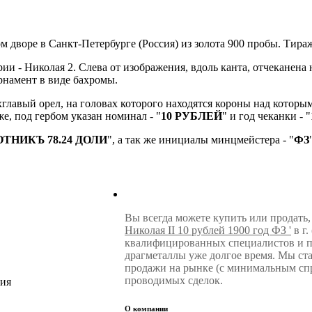
м дворе в Санкт-Петербурге (Россия) из золота 900 пробы. Тира
и - Николая 2. Слева от изображения, вдоль канта, отчеканена н
орнамент в виде бахромы.
хглавый орел, на головах которого находятся короны над которы
е, под гербом указан номинал - "
10 РУБЛЕЙ
" и год чеканки - "
ТНИКЪ 78.24 ДОЛИ
", а так же инициалы минцмейстера - "
ФЗ
Вы всегда можете купить или продать,
Николая II 10 рублей 1900 год ФЗ '
в г.
квалифицированных специалистов и п
драгметаллы уже долгое время. Мы с
продажи на рынке (с минимальным спр
проводимых сделок.
сия
О компании