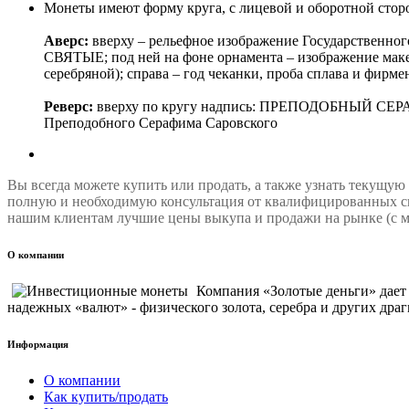
Монеты имеют форму круга, с лицевой и оборотной сторо
Аверс:
вверху – рельефное изображение Государственн
СВЯТЫЕ; под ней на фоне орнамента – изображение маке
серебряной); справа – год чеканки, проба сплава и фир
Реверс:
вверху по кругу надпись: ПРЕПОДОБНЫЙ СЕРАФИ
Преподобного Серафима Саровского
Вы всегда можете купить или продать, а также узнать текущую
полную и необходимую консультация от квалифицированных сп
нашим клиентам лучшие цены выкупа и продажи на рынке (с м
О компании
Компания «Золотые деньги» дае
надежных «валют» - физического золота, серебра и других драг
Информация
О компании
Как купить/продать