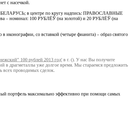
ет с насечкой.
ІКА БЕЛАРУСЬ; в центре по кругу надпись: ПРАВОСЛАВНЫЕ
ва – номинал: 100 РУБЛЁЎ (на золотой) и 20 РУБЛЁЎ (на
конографии, со вставкой (четыре фианита) – образ святого
ежский" 100 рублей 2013 год'
в г. (). У нас Вы получите
й в драгметаллы уже долгое время. Мы стараемся предложить
ь всех проводимых сделок.
нный портфель максимально эффективно при помощи самых