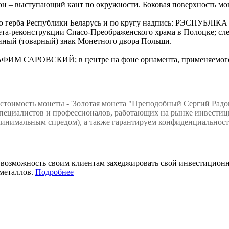
н – выступающий кант по окружности. Боковая поверхность мон
ого герба Республики Беларусь и по кругу надпись: РЭСПУБЛ
та-реконструкции Спасо-Преображенского храма в Полоцке; сле
менный (товарный) знак Монетного двора Польши.
М САРОВСКИЙ; в центре на фоне орнамента, применяемого в и
 стоимость монеты -
'Золотая монета "Преподобный Сергий Радон
ециалистов и профессионалов, работающих на рынке инвестици
инимальным спредом), а также гарантируем конфиденциальност
т возможность своим клиентам захеджировать свой инвестицио
металлов.
Подробнее