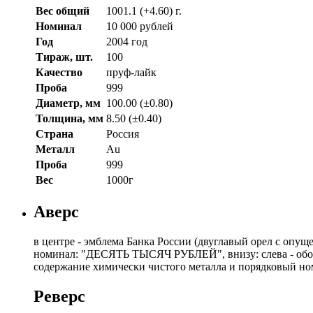
Вес общий
1001.1 (+4.60) г.
Номинал
10 000 рублей
Год
2004 год
Тираж, шт.
100
Качество
пруф-лайк
Проба
999
Диаметр, мм
100.00 (±0.80)
Толщина, мм
8.50 (±0.40)
Страна
Россия
Металл
Au
Проба
999
Вес
1000г
Аверс
в центре - эмблема Банка России (двуглавый орел с опу
номинал: "ДЕСЯТЬ ТЫСЯЧ РУБЛЕЙ", внизу: слева - обозна
содержание химически чистого металла и порядковый но
Реверс