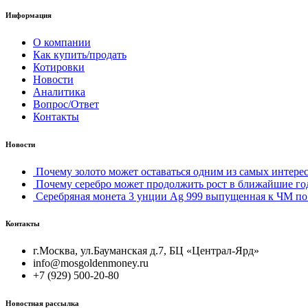
Информация
О компании
Как купить/продать
Котировки
Новости
Аналитика
Вопрос/Ответ
Контакты
Новости
Почему золото может оставаться одним из самых интерес
Почему серебро может продолжить рост в ближайшие го
Серебряная монета 3 унции Ag 999 выпущенная к ЧМ по 
Контакты
г.Москва, ул.Бауманская д.7, БЦ «Централ-Ярд»
info@mosgoldenmoney.ru
+7 (929) 500-20-80
Новостная рассылка