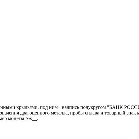
щенными крыльями, под ним - надпись полукругом "БАНК РОССИИ
чения драгоценного металла, пробы сплава и товарный знак моне
мер монеты №s__.