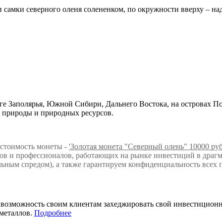
а и самки северного оленя солененком, по окружности вверху 
тайге Заполярья, Южной Сибири, Дальнего Востока, на островах 
 природы и природных ресурсов.
 стоимость монеты -
'Золотая монета "Северный олень" 10000 руб
в и профессионалов, работающих на рынке инвестиций в драгм
ьным спредом), а также гарантируем конфиденциальность всех 
т возможность своим клиентам захеджировать свой инвестицио
металлов.
Подробнее