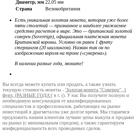
Диаметр, мм
22.05 мм
Страна
Великобритания
Есть уникальная золотая монета, которая уже более
пяти столетий — признанное и наиболее уважаемое
средство расчетов в мире. Это — британский золотой
соверен (Sovereign), официальная платежная монета
Британской короны. Условно он равен 1 фунту
стерлингов (20 шиллингов). Назван так он по
изображению короля на троне («суверена»).
В наличии разные года, звоните!
Вы всегда можете купить или продать, а также узнать
текущую стоимость монеты -
'Золотая монета "Соверен", 1
фунт, (РАЗНЫЕ ГОДА)'
в г. (). У нас Вы получите полную и
необходимую консультация от квалифицированных
специалистов и профессионалов, работающих на рынке
инвестиций в драгметаллы уже долгое время. Мы стараемся
предложить нашим клиентам лучшие цены выкупа и продажи
на рынке (с минимальным спредом), а также гарантируем
конфиденциальность всех проводимых сделок.