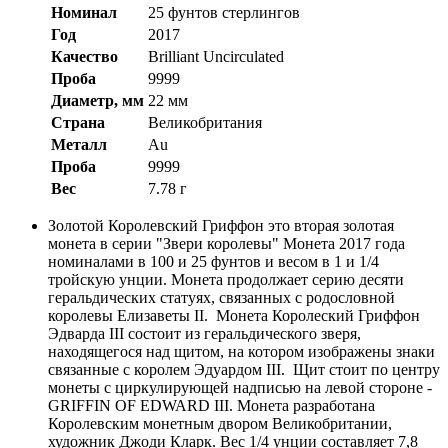
Номинал
25 фунтов стерлингов
Год
2017
Качество
Brilliant Uncirculated
Проба
9999
Диаметр, мм
22 мм
Страна
Великобритания
Металл
Au
Проба
9999
Вес
7.78 г
Золотой Королевский Гриффон это вторая золотая
монета в серии "Звери королевы" Монета 2017 года
номиналами в 100 и 25 фунтов и весом в 1 и 1/4
тройскую унции. Монета продолжает серию десяти
геральдических статуях, связанных с родословной
королевы Елизаветы II. Монета Королеский Гриффон
Эдварда III состоит из геральдического зверя,
находящегося над щитом, на котором изображены знаки
связанные с королем Эдуардом III. Щит стоит по центру
монеты с циркулирующей надписью на левой стороне -
GRIFFIN OF EDWARD III. Монета разработана
Королевским монетным двором Великобритании,
художник Джоди Кларк. Вес 1/4 унции составляет 7,8