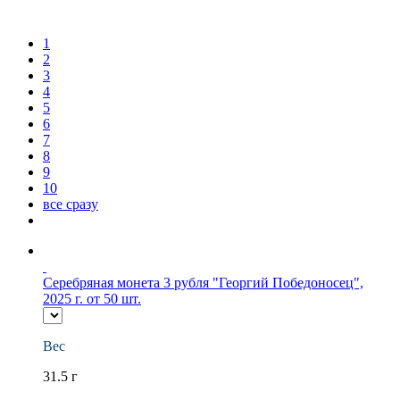
1
2
3
4
5
6
7
8
9
10
все сразу
Серебряная монета 3 рубля "Георгий Победоносец",
2025 г. от 50 шт.
Вес
31.5 г