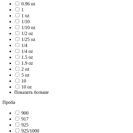
0.96 oz
1
1 oz
1/10
1/10 oz
1/2 oz
1/25 oz
1/4
1/4 oz
1.5 oz
1.9 oz
2 oz
5 oz
10
10 oz
Показать больше
Проба
900
917
925
925/1000